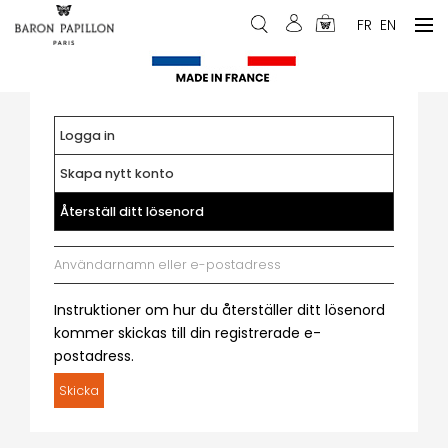
Hoppa
Menu
FR
EN
till
du
huvudinnehåll
compte
de
Logga in
Primära
l'utilisateur
Skapa nytt konto
flikar
Återställ ditt lösenord
(aktiv
flik)
E-
post
Instruktioner om hur du återställer ditt lösenord
kommer skickas till din registrerade e-
postadress.
Skicka