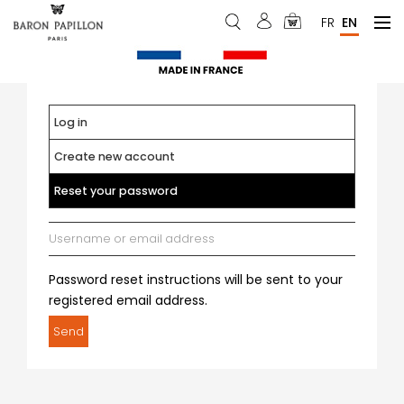
Skip
Menu
FR
EN
to
du
main
content
compte
de
Log in
Primary
l'utilisateur
Create new account
tabs
Reset your password
(active
tab)
Email
Password reset instructions will be sent to your
registered email address.
Send