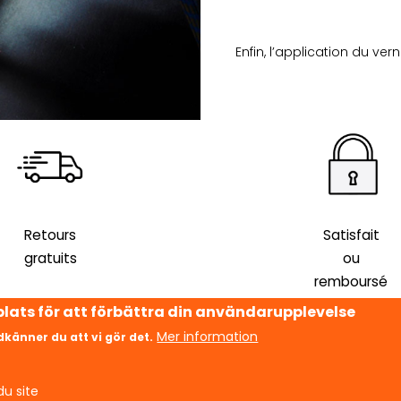
Enfin, l’application du ve
Retours
Satisfait
gratuits
ou
remboursé
lats för att förbättra din användarupplevelse
Mer information
känner du att vi gör det.
KUNDSERVICE
KATEGORIER
u site