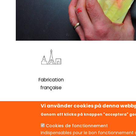
Fabrication
française
Vi använder cookies på denna webbp
Genom att klicka på knappen "acceptera" god
Cookies de fonctionnement
HANDLA OM
Indispensables pour le bon fonctionnement d