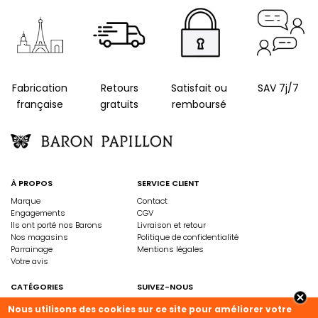
Fabrication
Retours
Satisfait ou
SAV 7j/7
française
gratuits
remboursé
À PROPOS
SERVICE CLIENT
Marque
Contact
Engagements
CGV
Ils ont porté nos Barons
Livraison et retour
Nos magasins
Politique de confidentialité
Parrainage
Mentions légales
Votre avis
CATÉGORIES
SUIVEZ-NOUS
Femme
Instagram
Nous utilisons des cookies sur ce site pour améliorer votre
Homme
Facebook