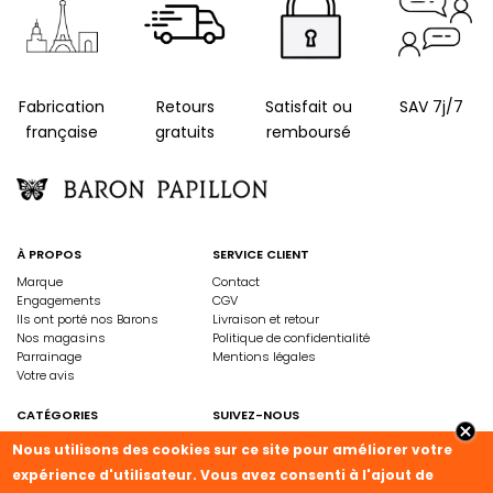
Fabrication
Retours
Satisfait ou
SAV 7j/7
française
gratuits
remboursé
À PROPOS
SERVICE CLIENT
Marque
Contact
Engagements
CGV
Ils ont porté nos Barons
Livraison et retour
Nos magasins
Politique de confidentialité
Parrainage
Mentions légales
Votre avis
CATÉGORIES
SUIVEZ-NOUS
Femme
Instagram
Nous utilisons des cookies sur ce site pour améliorer votre
Homme
Facebook
expérience d'utilisateur. Vous avez consenti à l'ajout de
Collection
Linkedin