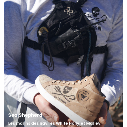
Sea Shepherd
Les marins des navires White Holly
et Marley