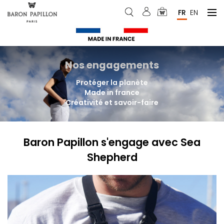
Aller
Menu
FR
EN
au
du
contenu
principal
compte
de
Nos engagements
l'utilisateur
Protéger la planète
Made in france
Créativité et savoir-faire
Baron Papillon s'engage avec Sea
Shepherd