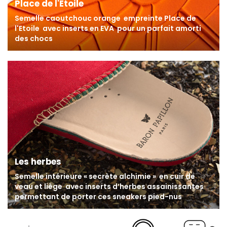
Place de l'Etoile
Semelle caoutchouc orange
empreinte Place de
l'Etoile
avec inserts en EVA
pour un parfait amorti
des chocs
Les herbes
Semelle intérieure « secrète alchimie »
en cuir de
veau et liège
avec inserts d’herbes assainissantes
permettant de porter ces sneakers pied-nus