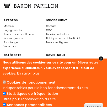
À PROPOS
SERVICE CLIENT
Marque
Contact
Engagements
CGV
Ils ont porté nos Barons
Livraison et retour
Nos magasins
Politique de confidentialité
Parrainage
Mentions légales
Votre avis
CATÉGORIES
SUIVEZ-NOUS
Femme
Instagram
Nous utilisons des cookies sur ce site pour améliorer votre
Homme
Facebook
expérience d'utilisateur. Vous avez consenti à l'ajout de
Collection
Linkedin
En savoir plus
cookies.
Cookies de fonctionnement
Indispensables pour le bon fonctionnement du site
Statistiques de fréquentation
Utiles pour l'amélioration du site.
Annonces personnalisées