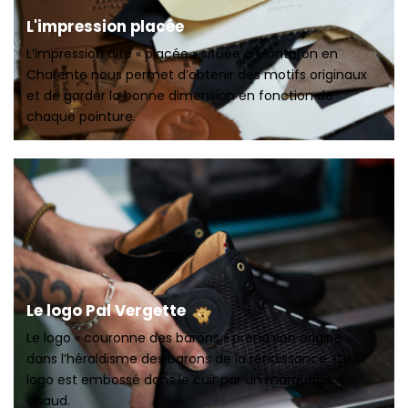
L'impression placée
L’impression dite « placée » située à Montbron en
Charente nous permet d’obtenir des motifs originaux
et de garder la bonne dimension en fonction de
chaque pointure.
Le logo Pal Vergette
Le logo « couronne des barons » prend son origine
dans l’héraldisme des barons de la renaissance. Ce
logo est embossé dans le cuir par un marquage à
chaud.