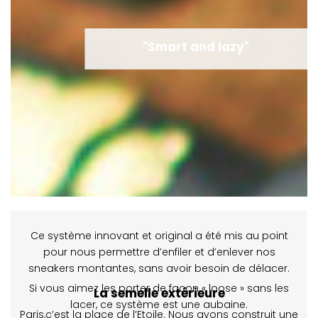
"Smart and lazy"
Ce système innovant et original a été mis au point
pour nous permettre d’enfiler et d’enlever nos
sneakers montantes, sans avoir besoin de délacer.
Si vous aimez les porter de façon « loose » sans les
La semelle extérieure
lacer, ce système est une aubaine.
Paris,c’est la place de l’Etoile. Nous avons construit une