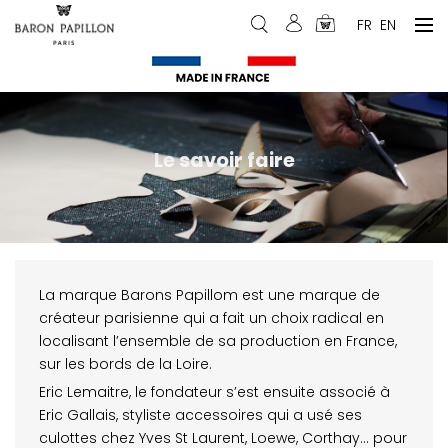
Hoppa
Menu
FR
EN
till
du
huvudinnehåll
compte
de
Le savoir faire
l'utilisateur
La marque Barons Papillom est une marque de
créateur parisienne qui a fait un choix radical en
localisant l’ensemble de sa production en France,
sur les bords de la Loire.
Eric Lemaitre, le fondateur s’est ensuite associé à
Eric Gallais, styliste accessoires qui a usé ses
culottes chez Yves St Laurent, Loewe, Corthay… pour